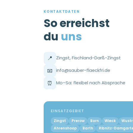
KONTAKTDATEN
So erreichst
du
uns
📍
Zingst, Fischland-Darß-Zingst
📧
info@sauber-flaeckfri.de
⏰
Mo–Sa: flexibel nach Absprache
EINSATZGEBIET
Zingst
Prerow
Born
Wieck
Wust
Ahrenshoop
Barth
Ribnitz-Damgart