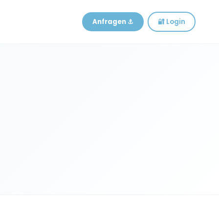
Anfragen ⚓
🔐 Login